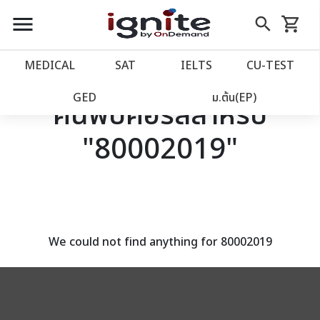
close
close
Skip
menu
search
shopping_cart
รถเข็น
to
Content
หน้าแรก
account_balance
MEDICAL
SAT
IELTS
CU‑TEST
เว็บไซต์อิกไนท์
power_settings_new
GED
ม.ต้น(EP)
ค้นพบคอร์สสำหรับ
"80002019"
โปรโมชั่น
local_offer
วางแผนการเรียน
import_contacts
เข้าสู่ระบบ
account_circle
We could not find anything for 80002019
ลงทะเบียน
assignment