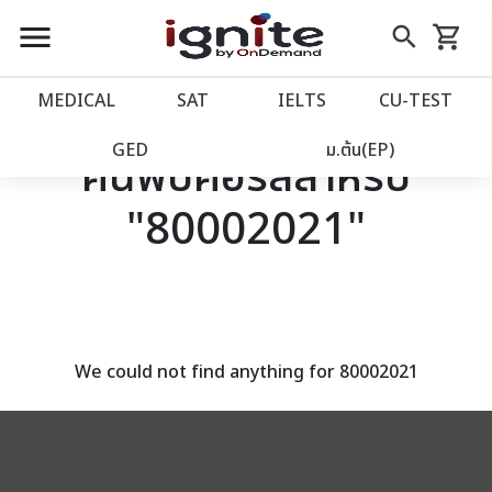
close
close
Skip
menu
search
shopping_cart
รถเข็น
to
Content
หน้าแรก
account_balance
MEDICAL
SAT
IELTS
CU‑TEST
เว็บไซต์อิกไนท์
power_settings_new
GED
ม.ต้น(EP)
ค้นพบคอร์สสำหรับ
"80002021"
โปรโมชั่น
local_offer
วางแผนการเรียน
import_contacts
เข้าสู่ระบบ
account_circle
We could not find anything for 80002021
ลงทะเบียน
assignment