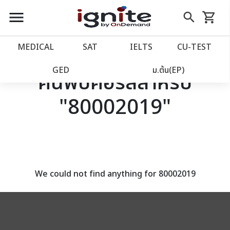
close
close
Skip
menu
search
shopping_cart
รถเข็น
to
Content
หน้าแรก
account_balance
MEDICAL
SAT
IELTS
CU‑TEST
เว็บไซต์อิกไนท์
power_settings_new
GED
ม.ต้น(EP)
ค้นพบคอร์สสำหรับ
"80002019"
โปรโมชั่น
local_offer
วางแผนการเรียน
import_contacts
เข้าสู่ระบบ
account_circle
We could not find anything for 80002019
ลงทะเบียน
assignment