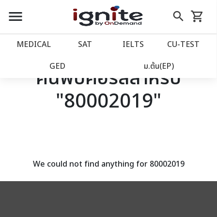
close
close
Skip
menu
search
shopping_cart
รถเข็น
to
Content
หน้าแรก
account_balance
MEDICAL
SAT
IELTS
CU‑TEST
เว็บไซต์อิกไนท์
power_settings_new
GED
ม.ต้น(EP)
ค้นพบคอร์สสำหรับ
"80002019"
โปรโมชั่น
local_offer
วางแผนการเรียน
import_contacts
เข้าสู่ระบบ
account_circle
We could not find anything for 80002019
ลงทะเบียน
assignment