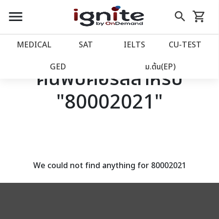
close
close
Skip
menu
search
shopping_cart
รถเข็น
to
Content
หน้าแรก
account_balance
MEDICAL
SAT
IELTS
CU‑TEST
เว็บไซต์อิกไนท์
power_settings_new
GED
ม.ต้น(EP)
ค้นพบคอร์สสำหรับ
"80002021"
โปรโมชั่น
local_offer
วางแผนการเรียน
import_contacts
เข้าสู่ระบบ
account_circle
We could not find anything for 80002021
ลงทะเบียน
assignment