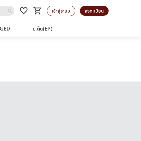
favorite_border
shopping_cart
รถเข็น
เข้าสู่ระบบ
ลงทะเบียน
GED
ม.ต้น(EP)