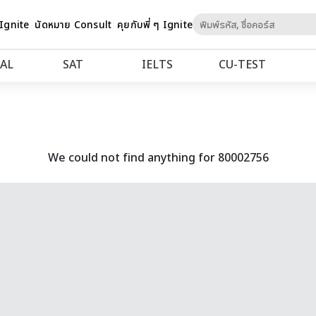
Skip
 Ignite
นัดหมาย Consult
คุยกับพี่ ๆ Ignite
to
Content
AL
SAT
IELTS
CU‑TEST
We could not find anything for 80002756