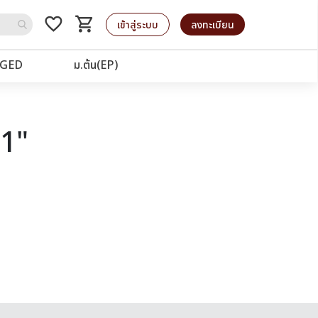
favorite_border
shopping_cart
รถเข็น
เข้าสู่ระบบ
ลงทะเบียน
GED
ม.ต้น(EP)
91"