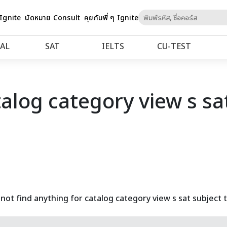
Skip
 Ignite
นัดหมาย Consult
คุยกับพี่ ๆ Ignite
to
Content
AL
SAT
IELTS
CU‑TEST
talog category view s sat
not find anything for catalog category view s sat subject t