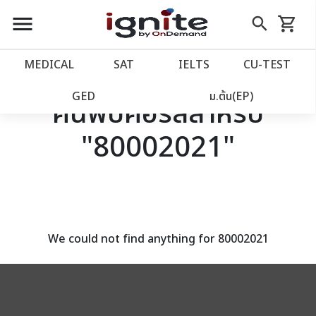
close
close
Skip
menu
search
shopping_cart
รถเข็น
to
Content
หน้าแรก
account_balance
MEDICAL
SAT
IELTS
CU‑TEST
เว็บไซต์อิกไนท์
power_settings_new
GED
ม.ต้น(EP)
ค้นพบคอร์สสำหรับ
"80002021"
โปรโมชั่น
local_offer
วางแผนการเรียน
import_contacts
เข้าสู่ระบบ
account_circle
We could not find anything for 80002021
ลงทะเบียน
assignment