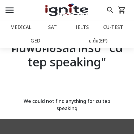
close
close
Skip
menu
search
shopping_cart
รถเข็น
to
Content
หน้าแรก
account_balance
MEDICAL
SAT
IELTS
CU‑TEST
เว็บไซต์อิกไนท์
power_settings_new
GED
ม.ต้น(EP)
ค้นพบคอร์สสำหรับ "cu
tep speaking"
โปรโมชั่น
local_offer
วางแผนการเรียน
import_contacts
เข้าสู่ระบบ
account_circle
We could not find anything for cu tep
speaking
ลงทะเบียน
assignment