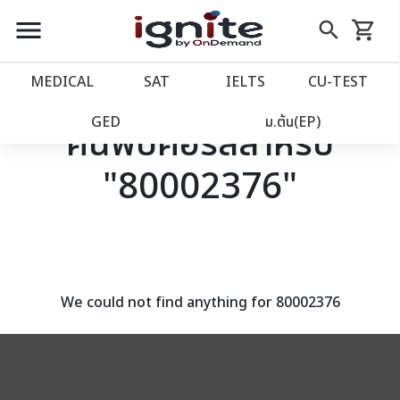
close
close
Skip
menu
search
shopping_cart
รถเข็น
to
Content
หน้าแรก
account_balance
MEDICAL
SAT
IELTS
CU‑TEST
เว็บไซต์อิกไนท์
power_settings_new
GED
ม.ต้น(EP)
ค้นพบคอร์สสำหรับ
"80002376"
โปรโมชั่น
local_offer
วางแผนการเรียน
import_contacts
เข้าสู่ระบบ
account_circle
We could not find anything for 80002376
ลงทะเบียน
assignment