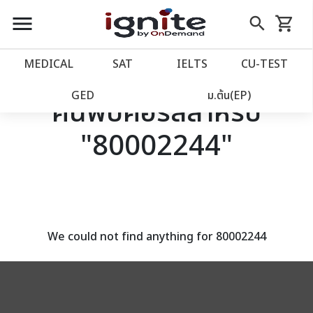
close
close
Skip
menu
search
shopping_cart
รถเข็น
to
Content
หน้าแรก
account_balance
MEDICAL
SAT
IELTS
CU‑TEST
เว็บไซต์อิกไนท์
power_settings_new
GED
ม.ต้น(EP)
ค้นพบคอร์สสำหรับ
"80002244"
โปรโมชั่น
local_offer
วางแผนการเรียน
import_contacts
เข้าสู่ระบบ
account_circle
We could not find anything for 80002244
ลงทะเบียน
assignment