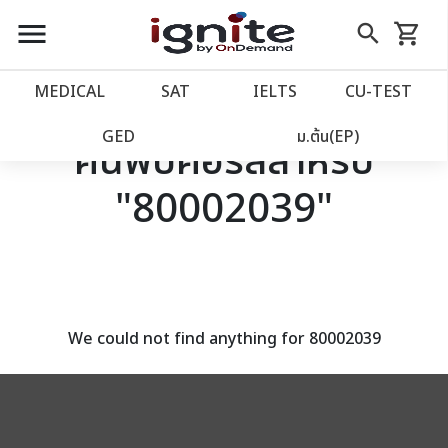
close
close
Skip
menu
search
shopping_cart
รถเข็น
to
Content
หน้าแรก
account_balance
MEDICAL
SAT
IELTS
CU‑TEST
เว็บไซต์อิกไนท์
power_settings_new
GED
ม.ต้น(EP)
ค้นพบคอร์สสำหรับ
"80002039"
โปรโมชั่น
local_offer
วางแผนการเรียน
import_contacts
เข้าสู่ระบบ
account_circle
We could not find anything for 80002039
ลงทะเบียน
assignment