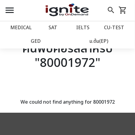
close
close
Skip
menu
search
shopping_cart
รถเข็น
to
Content
หน้าแรก
account_balance
MEDICAL
SAT
IELTS
CU‑TEST
เว็บไซต์อิกไนท์
power_settings_new
GED
ม.ต้น(EP)
ค้นพบคอร์สสำหรับ
"80001972"
โปรโมชั่น
local_offer
วางแผนการเรียน
import_contacts
เข้าสู่ระบบ
account_circle
We could not find anything for 80001972
ลงทะเบียน
assignment