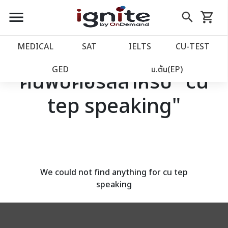
close
close
Skip
menu
search
shopping_cart
รถเข็น
to
Content
หน้าแรก
account_balance
MEDICAL
SAT
IELTS
CU‑TEST
เว็บไซต์อิกไนท์
power_settings_new
GED
ม.ต้น(EP)
ค้นพบคอร์สสำหรับ "cu
tep speaking"
โปรโมชั่น
local_offer
วางแผนการเรียน
import_contacts
เข้าสู่ระบบ
account_circle
We could not find anything for cu tep
speaking
ลงทะเบียน
assignment