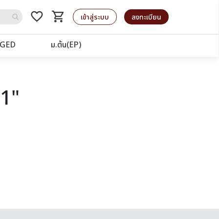
favorite_border
shopping_cart
รถเข็น
เข้าสู่ระบบ
ลงทะเบียน
GED
ม.ต้น(EP)
91"