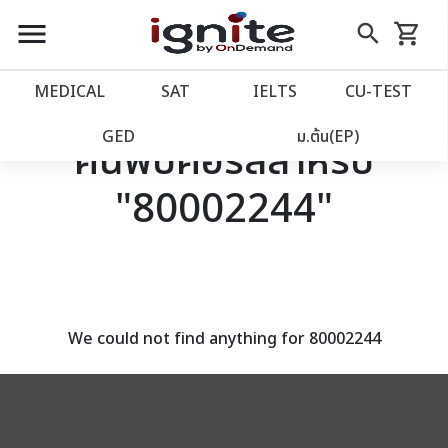
close
close
Skip
menu
search
shopping_cart
รถเข็น
to
Content
หน้าแรก
account_balance
MEDICAL
SAT
IELTS
CU‑TEST
เว็บไซต์อิกไนท์
power_settings_new
GED
ม.ต้น(EP)
ค้นพบคอร์สสำหรับ
"80002244"
โปรโมชั่น
local_offer
วางแผนการเรียน
import_contacts
เข้าสู่ระบบ
account_circle
We could not find anything for 80002244
ลงทะเบียน
assignment