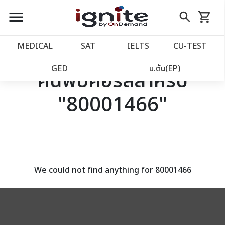
close
close
Skip
menu
search
shopping_cart
รถเข็น
to
Content
หน้าแรก
account_balance
MEDICAL
SAT
IELTS
CU‑TEST
เว็บไซต์อิกไนท์
power_settings_new
GED
ม.ต้น(EP)
ค้นพบคอร์สสำหรับ
"80001466"
โปรโมชั่น
local_offer
วางแผนการเรียน
import_contacts
เข้าสู่ระบบ
account_circle
We could not find anything for 80001466
ลงทะเบียน
assignment