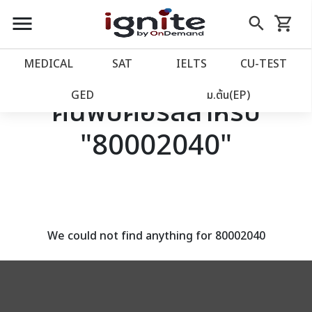
close
close
Skip
menu
search
shopping_cart
รถเข็น
to
Content
หน้าแรก
account_balance
MEDICAL
SAT
IELTS
CU‑TEST
เว็บไซต์อิกไนท์
power_settings_new
GED
ม.ต้น(EP)
ค้นพบคอร์สสำหรับ
"80002040"
โปรโมชั่น
local_offer
วางแผนการเรียน
import_contacts
เข้าสู่ระบบ
account_circle
We could not find anything for 80002040
ลงทะเบียน
assignment