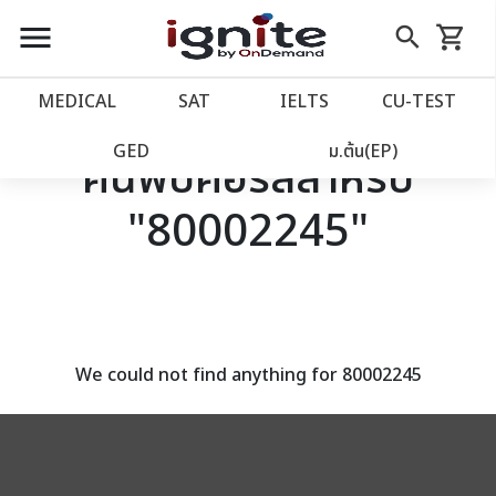
close
close
Skip
menu
search
shopping_cart
รถเข็น
to
Content
หน้าแรก
account_balance
MEDICAL
SAT
IELTS
CU‑TEST
เว็บไซต์อิกไนท์
power_settings_new
GED
ม.ต้น(EP)
ค้นพบคอร์สสำหรับ
"80002245"
โปรโมชั่น
local_offer
วางแผนการเรียน
import_contacts
เข้าสู่ระบบ
account_circle
We could not find anything for 80002245
ลงทะเบียน
assignment