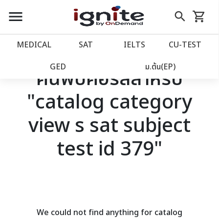
close
close
Skip
menu
search
shopping_cart
รถเข็น
to
Content
หน้าแรก
account_balance
MEDICAL
SAT
IELTS
CU‑TEST
เว็บไซต์อิกไนท์
power_settings_new
GED
ม.ต้น(EP)
ค้นพบคอร์สสำหรับ
"catalog category
โปรโมชั่น
local_offer
view s sat subject
วางแผนการเรียน
import_contacts
test id 379"
เข้าสู่ระบบ
account_circle
ลงทะเบียน
assignment
We could not find anything for catalog