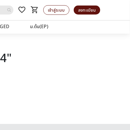
favorite_border
shopping_cart
รถเข็น
เข้าสู่ระบบ
ลงทะเบียน
GED
ม.ต้น(EP)
64"