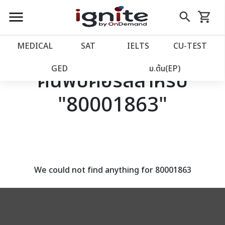
close
close
Skip
menu
search
shopping_cart
รถเข็น
to
Content
หน้าแรก
account_balance
MEDICAL
SAT
IELTS
CU‑TEST
เว็บไซต์อิกไนท์
power_settings_new
GED
ม.ต้น(EP)
ค้นพบคอร์สสำหรับ
"80001863"
โปรโมชั่น
local_offer
วางแผนการเรียน
import_contacts
เข้าสู่ระบบ
account_circle
We could not find anything for 80001863
ลงทะเบียน
assignment