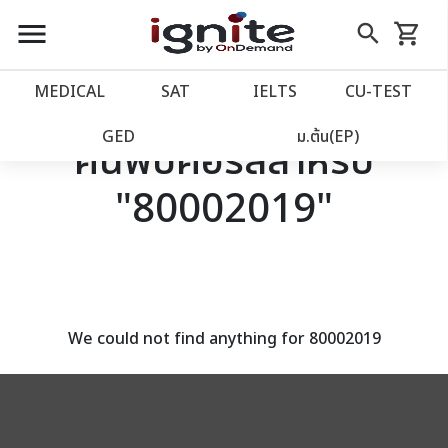
close
close
Skip
menu
search
shopping_cart
รถเข็น
to
Content
หน้าแรก
account_balance
MEDICAL
SAT
IELTS
CU‑TEST
เว็บไซต์อิกไนท์
power_settings_new
GED
ม.ต้น(EP)
ค้นพบคอร์สสำหรับ
"80002019"
โปรโมชั่น
local_offer
วางแผนการเรียน
import_contacts
เข้าสู่ระบบ
account_circle
We could not find anything for 80002019
ลงทะเบียน
assignment