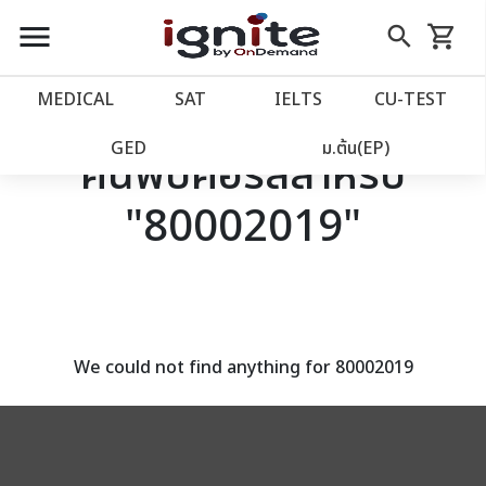
close
close
Skip
menu
search
shopping_cart
รถเข็น
to
Content
หน้าแรก
account_balance
MEDICAL
SAT
IELTS
CU‑TEST
เว็บไซต์อิกไนท์
power_settings_new
GED
ม.ต้น(EP)
ค้นพบคอร์สสำหรับ
"80002019"
โปรโมชั่น
local_offer
วางแผนการเรียน
import_contacts
เข้าสู่ระบบ
account_circle
We could not find anything for 80002019
ลงทะเบียน
assignment