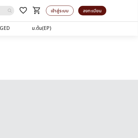
favorite_border
shopping_cart
รถเข็น
เข้าสู่ระบบ
ลงทะเบียน
GED
ม.ต้น(EP)