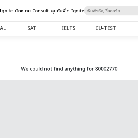
Skip
 Ignite
นัดหมาย Consult
คุยกับพี่ ๆ Ignite
to
Content
AL
SAT
IELTS
CU‑TEST
We could not find anything for 80002770