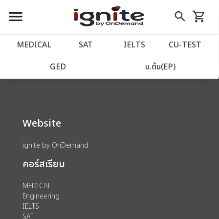
close
close
Skip
menu
search
shopping_cart
รถเข็น
to
Content
หน้าแรก
account_balance
MEDICAL
SAT
IELTS
CU‑TEST
We could not find anything for 80002039
เว็บไซต์อิกไนท์
power_settings_new
GED
ม.ต้น(EP)
โปรโมชั่น
local_offer
Website
วางแผนการเรียน
import_contacts
ignite by OnDemand
เข้าสู่ระบบ
account_circle
คอร์สเรียน
ลงทะเบียน
assignment
MEDICAL
Engineering
IELTS
SAT