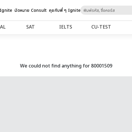
Skip
 Ignite
นัดหมาย Consult
คุยกับพี่ ๆ Ignite
to
Content
AL
SAT
IELTS
CU‑TEST
We could not find anything for 80001509