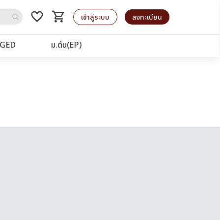
favorite_border
shopping_cart
รถเข็น
เข้าสู่ระบบ
ลงทะเบียน
GED
ม.ต้น(EP)