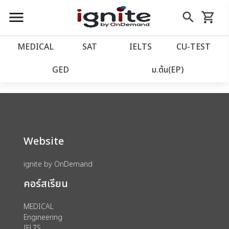
close
close
Skip
menu
search
shopping_cart
รถเข็น
to
Content
หน้าแรก
account_balance
MEDICAL
SAT
IELTS
CU‑TEST
We could not find anything for catalog
เว็บไซต์อิกไนท์
power_settings_new
GED
ม.ต้น(EP)
category view s sat subject test id 379
โปรโมชั่น
local_offer
วางแผนการเรียน
import_contacts
Website
เข้าสู่ระบบ
account_circle
ignite by OnDemand
คอร์สเรียน
ลงทะเบียน
assignment
MEDICAL
Engineering
IELTS