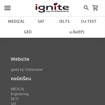
close
close
Skip
menu
search
shopping_cart
รถเข็น
to
Content
หน้าแรก
account_balance
MEDICAL
SAT
IELTS
CU‑TEST
We could not find anything for 80000179
เว็บไซต์อิกไนท์
power_settings_new
GED
ม.ต้น(EP)
โปรโมชั่น
local_offer
Website
วางแผนการเรียน
import_contacts
ignite by OnDemand
เข้าสู่ระบบ
account_circle
คอร์สเรียน
ลงทะเบียน
assignment
MEDICAL
Engineering
IELTS
SAT