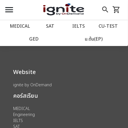
close
close
Skip
menu
search
shopping_cart
รถเข็น
to
Content
หน้าแรก
account_balance
MEDICAL
SAT
IELTS
CU‑TEST
We could not find anything for 80002040
เว็บไซต์อิกไนท์
power_settings_new
GED
ม.ต้น(EP)
โปรโมชั่น
local_offer
Website
วางแผนการเรียน
import_contacts
ignite by OnDemand
เข้าสู่ระบบ
account_circle
คอร์สเรียน
ลงทะเบียน
assignment
MEDICAL
Engineering
IELTS
SAT