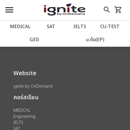
close
close
Skip
menu
search
shopping_cart
รถเข็น
to
Content
หน้าแรก
account_balance
MEDICAL
SAT
IELTS
CU‑TEST
We could not find anything for 80003928
เว็บไซต์อิกไนท์
power_settings_new
GED
ม.ต้น(EP)
โปรโมชั่น
local_offer
Website
วางแผนการเรียน
import_contacts
ignite by OnDemand
เข้าสู่ระบบ
account_circle
คอร์สเรียน
ลงทะเบียน
assignment
MEDICAL
Engineering
IELTS
SAT