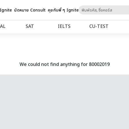
Skip
 Ignite
นัดหมาย Consult
คุยกับพี่ ๆ Ignite
to
Content
AL
SAT
IELTS
CU‑TEST
We could not find anything for 80002019