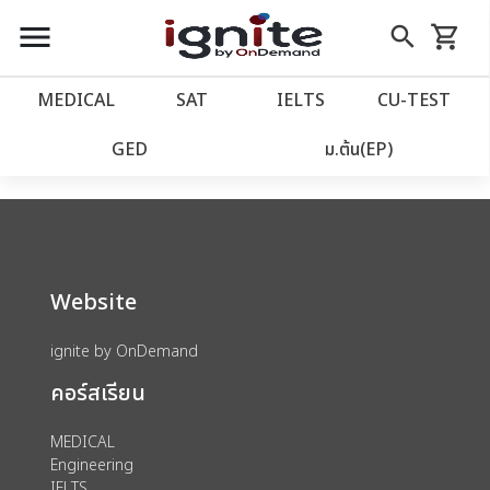
close
close
Skip
menu
search
shopping_cart
รถเข็น
to
Content
หน้าแรก
account_balance
MEDICAL
SAT
IELTS
CU‑TEST
We could not find anything for catalog
เว็บไซต์อิกไนท์
power_settings_new
GED
ม.ต้น(EP)
category view s sat subject test id 379
โปรโมชั่น
local_offer
วางแผนการเรียน
import_contacts
Website
เข้าสู่ระบบ
account_circle
ignite by OnDemand
คอร์สเรียน
ลงทะเบียน
assignment
MEDICAL
Engineering
IELTS