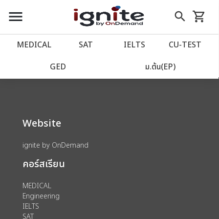
close
close
Skip
menu
search
shopping_cart
รถเข็น
to
Content
หน้าแรก
account_balance
MEDICAL
SAT
IELTS
CU‑TEST
We could not find anything for 80002125
เว็บไซต์อิกไนท์
power_settings_new
GED
ม.ต้น(EP)
โปรโมชั่น
local_offer
Website
วางแผนการเรียน
import_contacts
ignite by OnDemand
เข้าสู่ระบบ
account_circle
คอร์สเรียน
ลงทะเบียน
assignment
MEDICAL
Engineering
IELTS
SAT