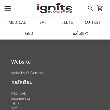
close
close
Skip
menu
search
shopping_cart
รถเข็น
to
Content
หน้าแรก
account_balance
MEDICAL
SAT
IELTS
CU‑TEST
We could not find anything for 80002021
เว็บไซต์อิกไนท์
power_settings_new
GED
ม.ต้น(EP)
โปรโมชั่น
local_offer
Website
วางแผนการเรียน
import_contacts
ignite by OnDemand
เข้าสู่ระบบ
account_circle
คอร์สเรียน
ลงทะเบียน
assignment
MEDICAL
Engineering
IELTS
SAT