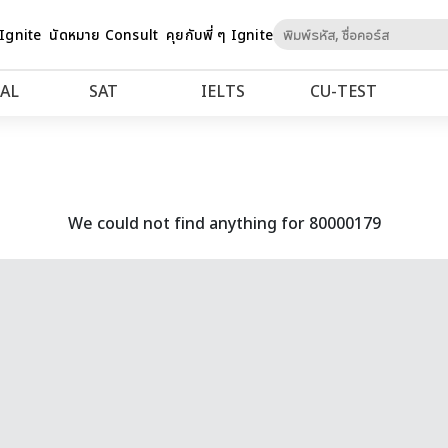
Skip
 Ignite
นัดหมาย Consult
คุยกับพี่ ๆ Ignite
to
Content
AL
SAT
IELTS
CU‑TEST
We could not find anything for 80000179