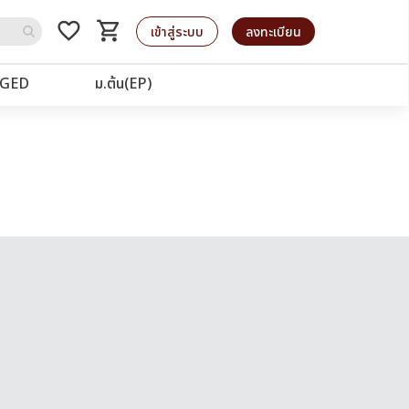
favorite_border
shopping_cart
รถเข็น
เข้าสู่ระบบ
ลงทะเบียน
GED
ม.ต้น(EP)