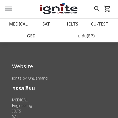
close
close
Skip
menu
search
shopping_cart
รถเข็น
to
Content
หน้าแรก
account_balance
MEDICAL
SAT
IELTS
CU‑TEST
We could not find anything for 80000179
เว็บไซต์อิกไนท์
power_settings_new
GED
ม.ต้น(EP)
โปรโมชั่น
local_offer
Website
วางแผนการเรียน
import_contacts
ignite by OnDemand
เข้าสู่ระบบ
account_circle
คอร์สเรียน
ลงทะเบียน
assignment
MEDICAL
Engineering
IELTS
SAT