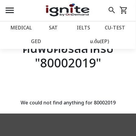
close
close
Skip
menu
search
shopping_cart
รถเข็น
to
Content
หน้าแรก
account_balance
MEDICAL
SAT
IELTS
CU‑TEST
เว็บไซต์อิกไนท์
power_settings_new
GED
ม.ต้น(EP)
ค้นพบคอร์สสำหรับ
"80002019"
โปรโมชั่น
local_offer
วางแผนการเรียน
import_contacts
เข้าสู่ระบบ
account_circle
We could not find anything for 80002019
ลงทะเบียน
assignment