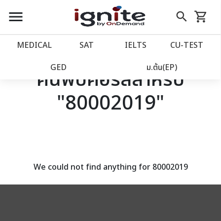
close
close
Skip
menu
search
shopping_cart
รถเข็น
to
Content
หน้าแรก
account_balance
MEDICAL
SAT
IELTS
CU‑TEST
เว็บไซต์อิกไนท์
power_settings_new
GED
ม.ต้น(EP)
ค้นพบคอร์สสำหรับ
"80002019"
โปรโมชั่น
local_offer
วางแผนการเรียน
import_contacts
เข้าสู่ระบบ
account_circle
We could not find anything for 80002019
ลงทะเบียน
assignment