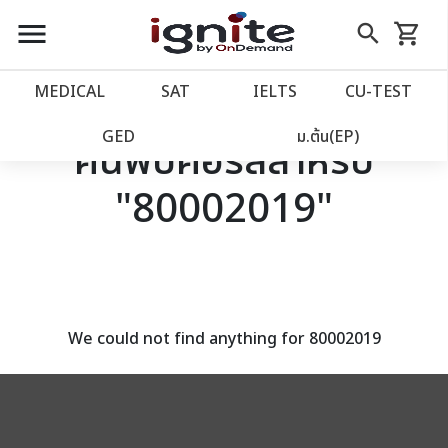
close
close
Skip
menu
search
shopping_cart
รถเข็น
to
Content
หน้าแรก
account_balance
MEDICAL
SAT
IELTS
CU‑TEST
เว็บไซต์อิกไนท์
power_settings_new
GED
ม.ต้น(EP)
ค้นพบคอร์สสำหรับ
"80002019"
โปรโมชั่น
local_offer
วางแผนการเรียน
import_contacts
เข้าสู่ระบบ
account_circle
We could not find anything for 80002019
ลงทะเบียน
assignment