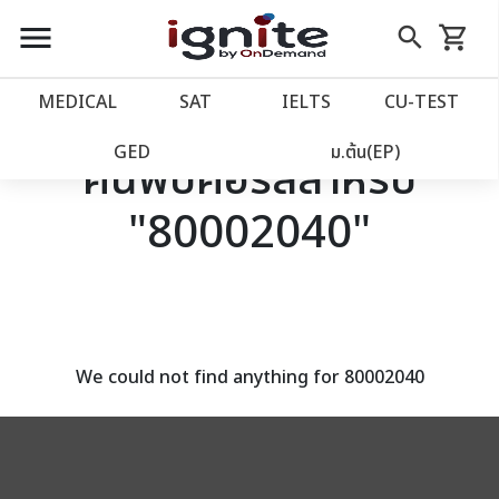
close
close
Skip
menu
search
shopping_cart
รถเข็น
to
Content
หน้าแรก
account_balance
MEDICAL
SAT
IELTS
CU‑TEST
เว็บไซต์อิกไนท์
power_settings_new
GED
ม.ต้น(EP)
ค้นพบคอร์สสำหรับ
"80002040"
โปรโมชั่น
local_offer
วางแผนการเรียน
import_contacts
เข้าสู่ระบบ
account_circle
We could not find anything for 80002040
ลงทะเบียน
assignment