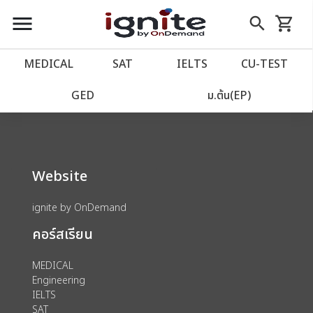
close
close
Skip
menu
search
shopping_cart
รถเข็น
to
Content
หน้าแรก
account_balance
MEDICAL
SAT
IELTS
CU‑TEST
We could not find anything for 80002125
เว็บไซต์อิกไนท์
power_settings_new
GED
ม.ต้น(EP)
โปรโมชั่น
local_offer
Website
วางแผนการเรียน
import_contacts
ignite by OnDemand
เข้าสู่ระบบ
account_circle
คอร์สเรียน
ลงทะเบียน
assignment
MEDICAL
Engineering
IELTS
SAT