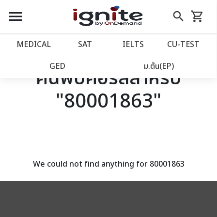
close
close
Skip
menu
search
shopping_cart
รถเข็น
to
Content
หน้าแรก
account_balance
MEDICAL
SAT
IELTS
CU‑TEST
เว็บไซต์อิกไนท์
power_settings_new
GED
ม.ต้น(EP)
ค้นพบคอร์สสำหรับ
"80001863"
โปรโมชั่น
local_offer
วางแผนการเรียน
import_contacts
เข้าสู่ระบบ
account_circle
We could not find anything for 80001863
ลงทะเบียน
assignment