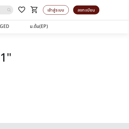
favorite_border
shopping_cart
รถเข็น
เข้าสู่ระบบ
ลงทะเบียน
GED
ม.ต้น(EP)
21"