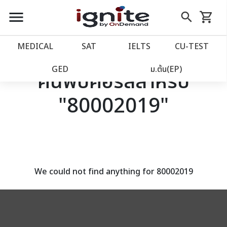
close
close
Skip
menu
search
shopping_cart
รถเข็น
to
Content
หน้าแรก
account_balance
MEDICAL
SAT
IELTS
CU‑TEST
เว็บไซต์อิกไนท์
power_settings_new
GED
ม.ต้น(EP)
ค้นพบคอร์สสำหรับ
"80002019"
โปรโมชั่น
local_offer
วางแผนการเรียน
import_contacts
เข้าสู่ระบบ
account_circle
We could not find anything for 80002019
ลงทะเบียน
assignment