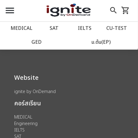
close
close
Skip
menu
search
shopping_cart
รถเข็น
to
Content
หน้าแรก
account_balance
MEDICAL
SAT
IELTS
CU‑TEST
We could not find anything for 80002756
เว็บไซต์อิกไนท์
power_settings_new
GED
ม.ต้น(EP)
โปรโมชั่น
local_offer
Website
วางแผนการเรียน
import_contacts
ignite by OnDemand
เข้าสู่ระบบ
account_circle
คอร์สเรียน
ลงทะเบียน
assignment
MEDICAL
Engineering
IELTS
SAT