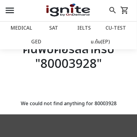
close
close
Skip
menu
search
shopping_cart
รถเข็น
to
Content
หน้าแรก
account_balance
MEDICAL
SAT
IELTS
CU‑TEST
เว็บไซต์อิกไนท์
power_settings_new
GED
ม.ต้น(EP)
ค้นพบคอร์สสำหรับ
"80003928"
โปรโมชั่น
local_offer
วางแผนการเรียน
import_contacts
เข้าสู่ระบบ
account_circle
We could not find anything for 80003928
ลงทะเบียน
assignment