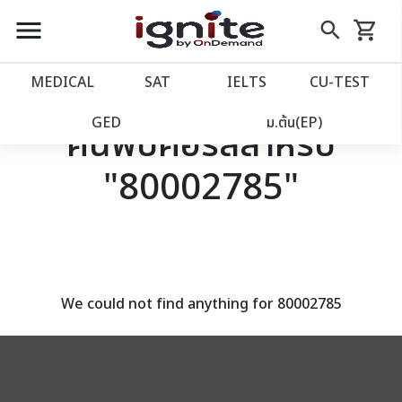
close
close
Skip
menu
search
shopping_cart
รถเข็น
to
Content
หน้าแรก
account_balance
MEDICAL
SAT
IELTS
CU‑TEST
เว็บไซต์อิกไนท์
power_settings_new
GED
ม.ต้น(EP)
ค้นพบคอร์สสำหรับ
"80002785"
โปรโมชั่น
local_offer
วางแผนการเรียน
import_contacts
เข้าสู่ระบบ
account_circle
We could not find anything for 80002785
ลงทะเบียน
assignment