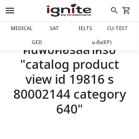
close
close
Skip
menu
search
shopping_cart
รถเข็น
to
Content
หน้าแรก
account_balance
MEDICAL
SAT
IELTS
CU‑TEST
เว็บไซต์อิกไนท์
power_settings_new
GED
ม.ต้น(EP)
ค้นพบคอร์สสำหรับ
"catalog product
โปรโมชั่น
local_offer
view id 19816 s
วางแผนการเรียน
import_contacts
80002144 category
เข้าสู่ระบบ
account_circle
640"
ลงทะเบียน
assignment